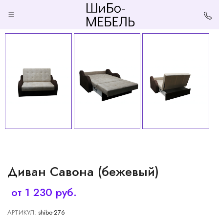
ГЛАВНАЯ
Д
Ме
КАТАЛОГ
пр
Та
БЛОГ
Кр
ОПЛАТА
ДОСТАВКА
Диван Савона (бежевый)
РАССРОЧКА
от 1 230 руб.
КОНТАКТЫ
АРТИКУЛ:
shibo-276